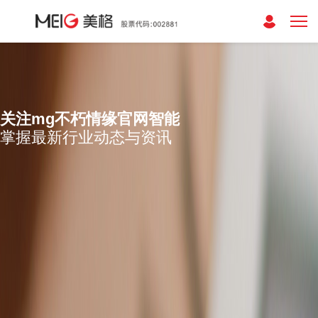
关注mg不朽情缘官网智能
掌握最新行业动态与资讯