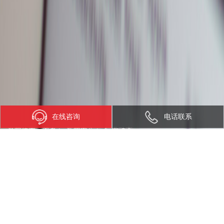
在线咨询
电话联系
当前位置：
首页
>
新闻中心
>
行业动态
新晋“网红”Cat.1
发布日期：2020-04-16 访问量：43138 来源：飞象网
Cat.1好像突然火了。